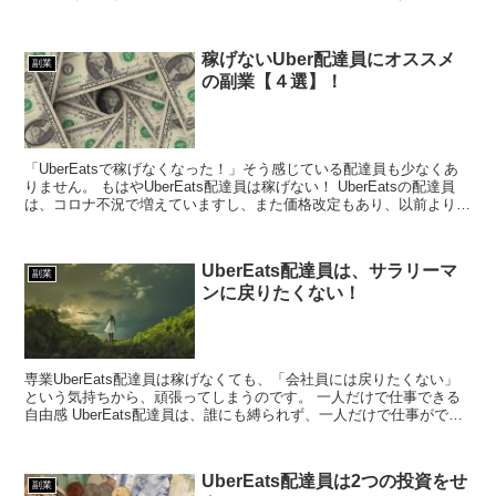
れだけです。 これだけ出来れば、あな...
稼げないUber配達員にオススメ
副業
の副業【４選】！
「UberEatsで稼げなくなった！」そう感じている配達員も少なくあ
りません。 もはやUberEats配達員は稼げない！ UberEatsの配達員
は、コロナ不況で増えていますし、また価格改定もあり、以前よりも
稼げなくなりました。 1日頑張っ...
UberEats配達員は、サラリーマ
副業
ンに戻りたくない！
専業UberEats配達員は稼げなくても、「会社員には戻りたくない」
という気持ちから、頑張ってしまうのです。 一人だけで仕事できる
自由感 UberEats配達員は、誰にも縛られず、一人だけで仕事ができ
る自由感があります。 たとえサボっても誰...
UberEats配達員は2つの投資をせ
副業