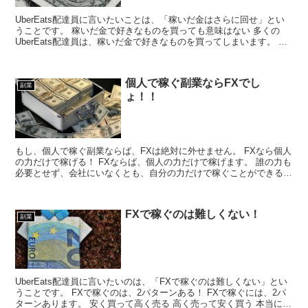
UberEats配達員に言いたいことは、「稼いだ金はさらに回せ」とい
うことです。 稼いだ金で好きなものを買っても意味はない 多くの
UberEats配達員は、稼いだ金で好きなものを買ってしまいます。 そ
れでは意味がないのです。 せっかく一生懸...
個人で稼ぐ副業ならFXでし
副業
ょ！！
もし、個人で稼ぐ副業ならば、FXは絶対に外せません。 FXなら個人
の力だけで稼げる！ FXならば、個人の力だけで稼げます。 誰の力も
必要とせず、会社にいなくとも、自分の力だけで稼ぐことができるの
です。 これほど自由に、自分の力で稼げる副業は...
FXで稼ぐのは難しくない！
副業
UberEats配達員に言いたいのは、「FXで稼ぐのは難しくない」とい
うことです。 FXで稼ぐのは、2パターンある！ FXで稼ぐには、2パ
ターンあります。 安く買って高く売る 高く売って安く買う 本当にこ