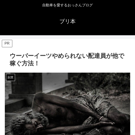
自動車を愛するおっさんブログ
ブリ本
PR
ウーバーイーツやめられない配達員が他で
稼ぐ方法！
副業