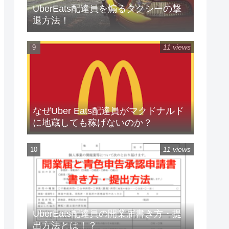
UberEats配達員を煽るタクシーの撃
退方法！
11 views
なぜUber Eats配達員がマクドナルド
に地蔵しても稼げないのか？
11 views
UberEats配達員の開業届書き方・提
出方法とは！？