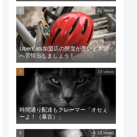
22 views
UberEats加盟店の態度が悪いと本部
へ苦情出しましょう！
19 views
時間通り配達もクレーマー「オセぇ
ーよ！（暴言）」
15 views