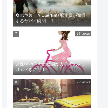
身の危険！？UberEats配達員が遭遇
するヤバイ瞬間！！
13 views
女性UberEats配達員がガチで気をつ
けるべきこと！
12 views