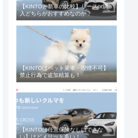
【KINTOと新車の比較】リースor購
入どちらがおすすめなのか？
【KINTOはペット乗車・喫煙不可】
禁止行為で追加精算も！
【KINTOは任意保険なしにできな
い】けどメリット多い！