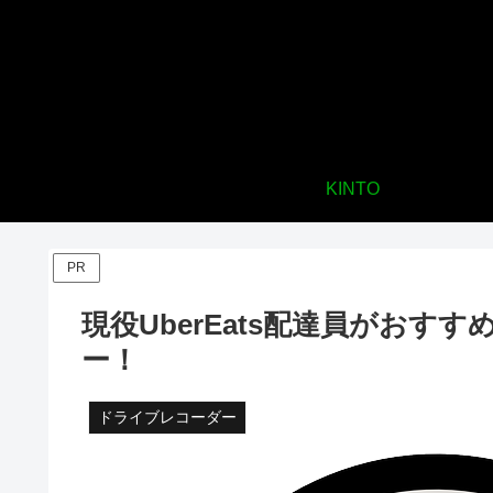
KINTO
PR
現役UberEats配達員がお
ー！
ドライブレコーダー