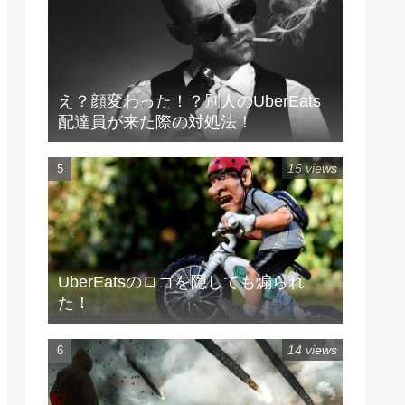
え？顔変わった！？別人のUberEats
配達員が来た際の対処法！
15 views
UberEatsのロゴを隠しても煽られ
た！
14 views